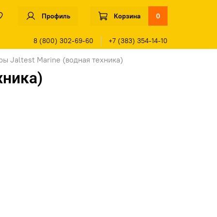
Профиль
Корзина
0
8 (800) 302-69-60
+7 (383) 354-14-10
ы Jaltest Marine (водная техника)
хника)