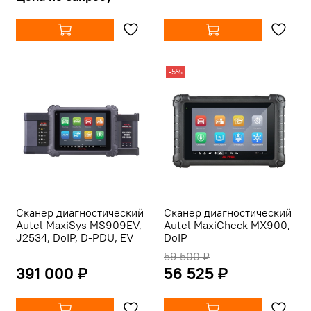
-5%
Сканер диагностический
Сканер диагностический
Autel MaxiSys MS909EV,
Autel MaxiCheck MX900,
J2534, DoIP, D-PDU, EV
DoIP
59 500 ₽
391 000 ₽
56 525 ₽