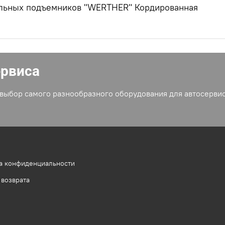
ильных подъемников "WERTHER" Кордированная
ервиса
выбор самого разнообразного оборудования для автосервис
а конфиденциальности
 возврата