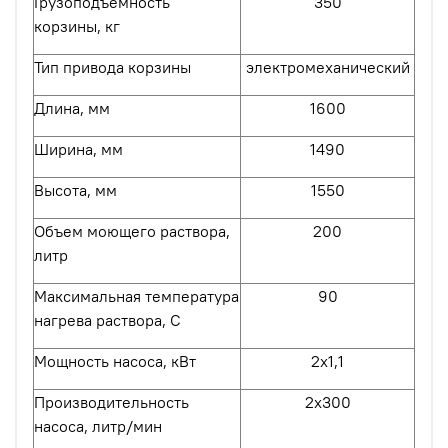
Грузоподъемность
350
корзины, кг
Тип привода корзины
электромеханический
Длина, мм
1
60
0
Ширина, мм
1
49
0
Высота, мм
1
550
Объем моющего раствора,
200
литр
Максимальная температура
90
нагрева раствора, С
Мощность насоса, кВт
2х
1
,
1
Производительность
2х
30
0
насоса, литр/мин