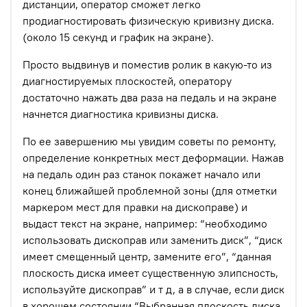
дистанции, оператор сможет легко
продиагностировать физическую кривизну диска.
(около 15 секунд и график на экране).
Просто выдвинув и поместив ролик в какую-то из
диагностируемых плоскостей, оператору
достаточно нажать два раза на педаль и на экране
начнется диагностика кривизны диска.
По ее завершению мы увидим советы по ремонту,
определение конкретных мест деформации. Нажав
на педаль один раз станок покажет начало или
конец ближайшей проблемной зоны (для отметки
маркером мест для правки на дископраве) и
выдаст текст на экране, например: “необходимо
использовать дископрав или заменить диск”, “диск
имеет смещенный центр, замените его”, “данная
плоскость диска имеет существенную элипсность,
используйте дископрав” и т д, а в случае, если диск
в хорошем состоянии “Выбранная плоскость диска