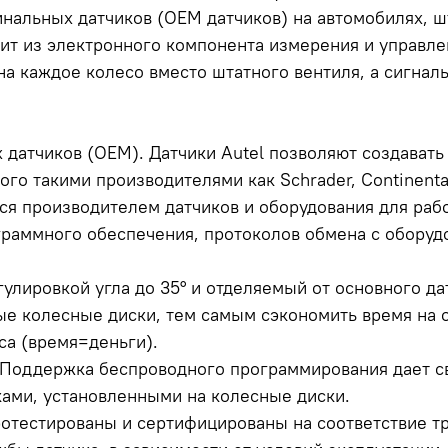
инальных датчиков (OEM датчиков) на автомобилях, 
ит из электронного компонента измерения и управл
на каждое колесо вместо штатного вентиля, а сигнал
датчиков (OEM). Датчики Autel позволяют создават
го такими производителями как Schrader, Continental
тся производителем датчиков и оборудования для
раб
раммного обеспечения, протоколов обмена с оборуд
гулировкой угла до 35° и отделяемый от основного да
тые колесные диски, тем самым сэкономить время на
са (время=деньги).
 Поддержка беспроводного программирования дает св
ками, установленными на колесные диски.
протестированы и сертифицированы на соответствие т