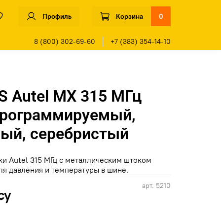
Профиль
Корзина
0
8 (800) 302-69-60
+7 (383) 354-14-10
 Autel MX 315 МГц
программируемый,
ый, серебристый
и Autel 315 МГц с металлическим штоком
ля давления и температуры в шине.
арт.
5210
су