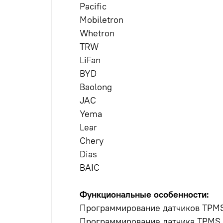
Pacific
Mobiletron
Whetron
TRW
LiFan
BYD
Baolong
JAC
Yema
Lear
Chery
Dias
BAIC
Функциональные особенности:
Программирование датчиков TPMS 
Программирование датчика TPMS 