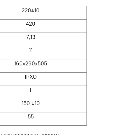
220±10
420
7,13
11
160х290х505
IPXO
I
150 ±10
55
пуса позволяет крепить