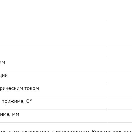
мм
ции
трическим током
 прижима, С°
жима, мм
руглым нагревательным элементом. Конструкция кор