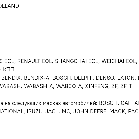
OLLAND
 EOL, RENAULT EOL, SHANGCHAI EOL, WEICHAI EOL, 
+ КПП:
 BENDIX, BENDIX-A, BOSCH, DELPHI, DENSO, EATON,
WABASH, WABASH-A, WABCO-A, XINFENG, ZF, ZF-T
а на следующих марках автомобилей: BOSCH, CAPTA
NATIONAL, ISUZU, JAC, JMC, JOHN DEERE, MACK, PAC