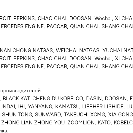
OIT, PERKINS, CHAO CHAI, DOOSAN, Wechai, XI CHA
MERCEDES ENGINE, PACCAR, QUAN CHAI, SHANG CHAI
 NAN CHONG NATGAS, WEICHAI NATGAS, YUCHAI NA
OIT, PERKINS, CHAO CHAI, DOOSAN, Wechai, XI CHA
MERCEDES ENGINE, PACCAR, QUAN CHAI, SHANG CHAI
 производителей:
S, BLACK KAT, CHENG DU KOBELCO, DASIN, DOOSAN,
UNDAI, IHI, YANYANG, KAMATSU, LIEBHER LISHIDE, L
 SHUN TONG, SUNWARD, TAKEUCHI XCMG, XIA GONG,
, ZHONG LIAN ZHONG YOU, ZOOMLION, KATO, KOBEL
ика: