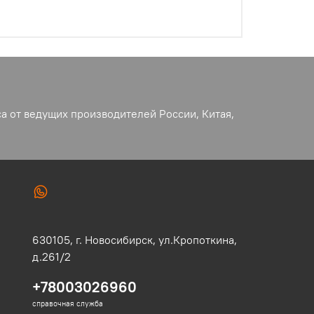
а от ведущих производителей России, Китая,
630105,
г. Новосибирск,
ул.Кропоткина,
д.261/2
+78003026960
справочная служба