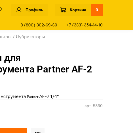
Профиль
Корзина
0
8 (800) 302-69-60
+7 (383) 354-14-10
льтры / Лубрикаторы
и для
умента Partner AF-2
инструмента
AF-2 1/4"
Partner
арт.
5830