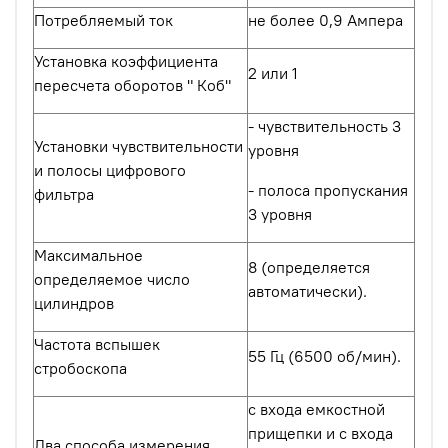
Потребляемый ток
не более 0,9 Ампера
Установка коэффициента
2 или 1
пересчета оборотов " Коб"
- чувствительность 3
Установки чувствительности
уровня
и полосы цифрового
- полоса пропускания
фильтра
3 уровня
Максимальное
8 (определяется
определяемое число
автоматически).
цилиндров
Частота вспышек
55 Гц (6500 об/мин).
стробоскопа
с входа емкостной
прищепки и с входа
Два способа измерения