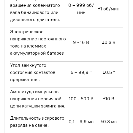
вращения коленчатого
0 – 999 об/
±1 об/мин
вала бензинового или
мин
дизельного двигателя.
Электрическое
напряжение постоянного
9 - 16 В
±0.3 В
тока на клеммах
аккумуляторной батареи.
Угол замкнутого
состояния контактов
5 – 99,9 °
±0.5 °
прерывателя.
Амплитуда импульсов
напряжения первичной
100 - 500 В
±10 В
цепи катушки зажигания.
Длительность искрового
0,1 – 9,9 мс
±0.3 мс
разряда на свече.