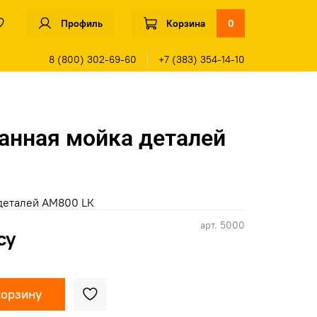
Профиль
Корзина
0
8 (800) 302-69-60
+7 (383) 354-14-10
анная мойка деталей
деталей АМ800 LК
арт.
5000
су
корзину