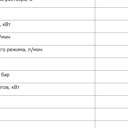
 кВт
/мин
го режима, л/мин
 бар
тов, кВт