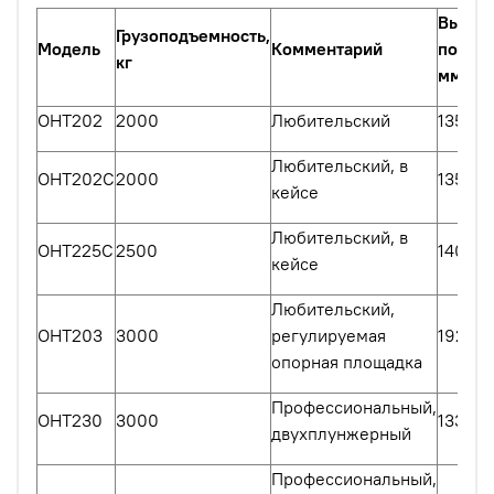
Высот
Грузоподъемность,
Модель
Комментарий
подъем
кг
мм
OHT202
2000
Любительский
135-33
Любительский, в
OHT202C
2000
135-33
кейсе
Любительский, в
OHT225C
2500
140-38
кейсе
Любительский,
OHT203
3000
регулируемая
192-53
опорная площадка
Профессиональный,
OHT230
3000
133-48
двухплунжерный
Профессиональный,