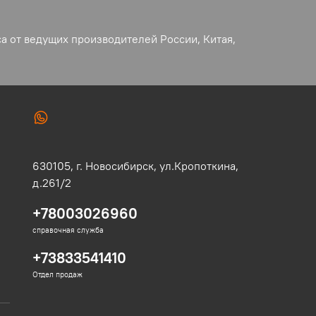
а от ведущих производителей России, Китая,
630105,
г. Новосибирск,
ул.Кропоткина,
д.261/2
+78003026960
справочная служба
+73833541410
Отдел продаж