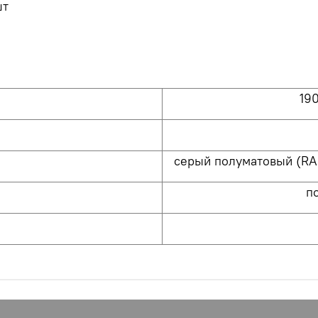
шт
И
19
серый полуматовый (RAL
п