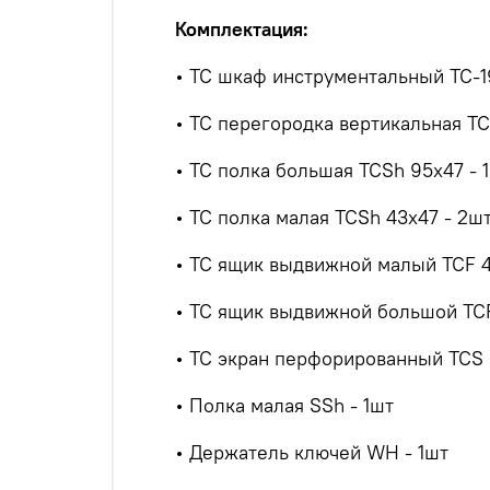
Комплектация:
• TC шкаф инструментальный TC-1
• TC перегородка вертикальная TC
• TC полка большая TCSh 95х47 - 
• TC полка малая TCSh 43х47 - 2ш
• TC ящик выдвижной малый TCF 4
• TC ящик выдвижной большой TCF
• TC экран перфорированный TCS 
• Полка малая SSh - 1шт
• Держатель ключей WH - 1шт