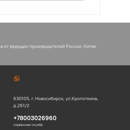
а от ведущих производителей России, Китая,
630105,
г. Новосибирск,
ул.Кропоткина,
д.261/2
+78003026960
справочная служба