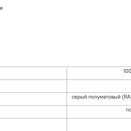
де
И
10
серый полуматовый (RAL
п