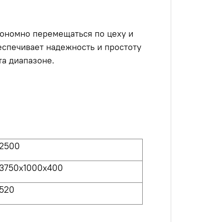
тономно перемещаться по цеху и
еспечивает надежность и простоту
та диапазоне.
2
500
37
50х1
000
х
40
0
520