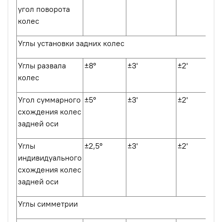
угол поворота
колес
Углы установки задних колес
Углы развала
±8º
±3'
±2'
колес
Угол суммарного
±5º
±3'
±2'
схождения колес
задней оси
Углы
±2,5º
±3'
±2'
индивидуального
схождения колес
задней оси
Углы симметрии