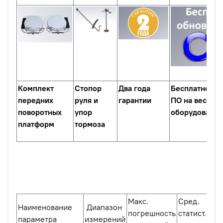
Комплект
Стопор
Два года
Бесплатное о
передних
руля
и
гарантии
ПО на весь с
поворотных
упор
оборудования
платформ
тормоза
Макс.
Сред.
Наименование
Диапазон
погрешность
статист.
параметра
измерений