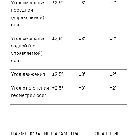
Угол смещения
±2,5º
±3'
±2'
передней
(управляемой)
оси
Угол смещения
±2,5º
±3'
±2'
задней (не
управляемой)
оси
Угол движения
±2,5º
±3'
±2'
Угол отклонения
±2,5º
±3'
±2'
геометрии оси*
НАИМЕНОВАНИЕ ПАРАМЕТРА
ЗНАЧЕНИЕ