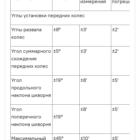
измерений
погрешност
Углы установки передних колес
Углы развала
±8º
±3'
±2'
колес
Угол суммарного
±5º
±3'
±2'
схождения
передних колес
Угол
±19º
±8'
±5'
продольного
наклона шкворня
Угол
±8'
±5'
поперечного
±19º
наклона шкворня
Максимальный
±45º
±10'
±5'