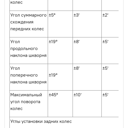
колес
Угол суммарного
±5º
±3'
±2'
схождения
передних колес
Угол
±19º
±8'
±5'
продольного
наклона шкворня
Угол
±8'
±5'
поперечного
±19º
наклона шкворня
Максимальный
±45º
±10'
±5'
угол поворота
колес
Углы установки задних колес