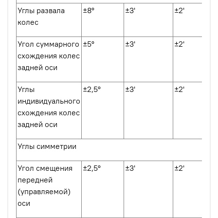
Углы развала
±8º
±3'
±2'
колес
Угол суммарного
±5º
±3'
±2'
схождения колес
задней оси
Углы
±2,5º
±3'
±2'
индивидуального
схождения колес
задней оси
Углы симметрии
Угол смещения
±2,5º
±3'
±2'
передней
(управляемой)
оси